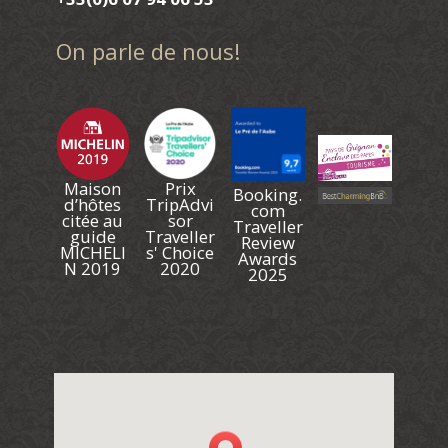
On parle de nous!
Maison
Prix
Booking.
d’hôtes
TripAdvi
com
citée au
sor
Traveller
guide
Traveller
Review
MICHELI
s' Choice
Awards
N 2019
2020
2025