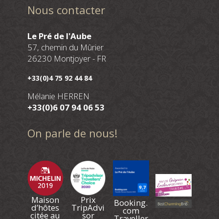
Nous contacter
Le Pré de l'Aube
57, chemin du Mûrier
26230 Montjoyer - FR
+33(0)4 75 92 44 84
Mélanie HERREN
+33(0)6 07 94 06 53
On parle de nous!
Maison
Prix
Booking.
d’hôtes
TripAdvi
com
citée au
sor
Traveller